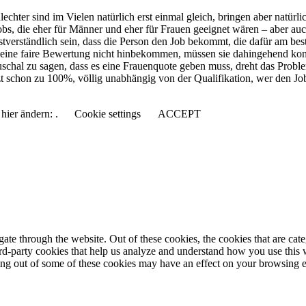
lechter sind im Vielen natürlich erst einmal gleich, bringen aber natür
obs, die eher für Männer und eher für Frauen geeignet wären – aber auch
tverständlich sein, dass die Person den Job bekommt, die dafür am best
ne faire Bewertung nicht hinbekommen, müssen sie dahingehend kontrol
uschal zu sagen, dass es eine Frauenquote geben muss, dreht das Probl
t schon zu 100%, völlig unabhängig von der Qualifikation, wer den Jo
hier ändern: .
Cookie settings
ACCEPT
te through the website. Out of these cookies, the cookies that are cate
hird-party cookies that help us analyze and understand how you use this
ting out of some of these cookies may have an effect on your browsing 