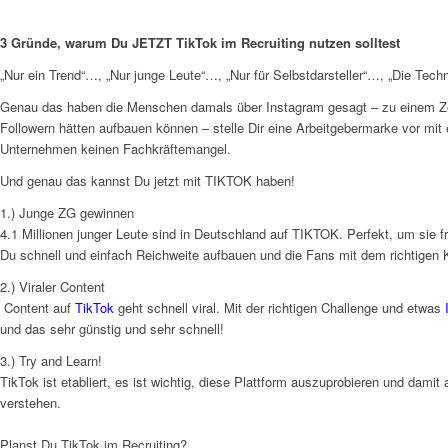
3 Gründe, warum Du JETZT TikTok im Recruiting nutzen solltest
„Nur ein Trend“…, „Nur junge Leute“…, „Nur für Selbstdarsteller“…, „Die Tec
Genau das haben die Menschen damals über Instagram gesagt – zu einem Zeit
Followern hätten aufbauen können – stelle Dir eine Arbeitgebermarke vor mit
Unternehmen keinen Fachkräftemangel.
Und genau das kannst Du jetzt mit TIKTOK haben!
1.) Junge ZG gewinnen
4.1 Millionen junger Leute sind in Deutschland auf TIKTOK. Perfekt, um sie f
Du schnell und einfach Reichweite aufbauen und die Fans mit dem richtigen
2.) Viraler Content
Content auf
TikTok
geht schnell viral. Mit der richtigen Challenge und etwas
und das sehr günstig und sehr schnell!
3.) Try and Learn!
TikTok ist etabliert, es ist wichtig, diese Plattform auszuprobieren und dam
verstehen.
Planst Du TikTok im Recruiting?