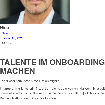
Nico
Nico
Januar 15, 2020
10:37 a.m.
Unternehmen funktionieren wie neuronale
Netzwerke
– also
Hashtag
TALENTE IM ONBOARDIN
MACHEN
Talent oder harte Arbeit? Was ist wichtiger?
Im
#recruiting
ist es primär wichtig, Talente zu erkennen! Nur wenn Mitarbei
auch selbstwirksam ins Unternehmen einbringen. Das gilt für jegliche Positi
Kommunikationstalent, Organisationstalent).