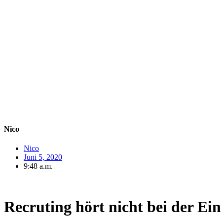
Nico
Nico
Juni 5, 2020
9:48 a.m.
Unternehmen funktionieren wie neuronale
Netzwerke
– als
Hashtag
Recruting hört nicht bei der Ein