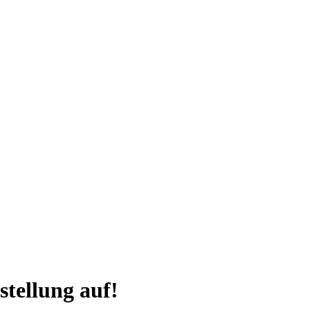
o am besten, wenn das gesamte System intelligent vernetzt zusammenarb
stellung auf!