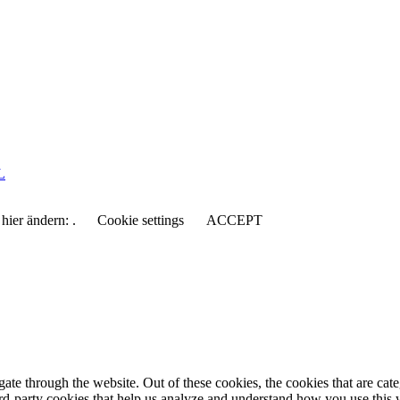
L
hier ändern: .
Cookie settings
ACCEPT
te through the website. Out of these cookies, the cookies that are cate
hird-party cookies that help us analyze and understand how you use this