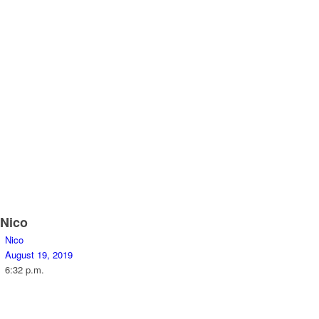
Nico
Nico
August 19, 2019
6:32 p.m.
Unternehmen funktionieren wie neuronale
Netzwerke
– also
Hashtag