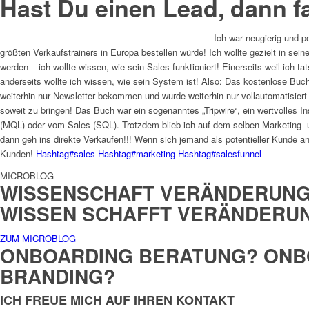
Hast Du einen Lead, dann f
Ich war neugierig und p
größten Verkaufstrainers in Europa bestellen würde! Ich wollte gezielt in se
werden – ich wollte wissen, wie sein Sales funktioniert! Einerseits weil ich t
anderseits wollte ich wissen, wie sein System ist! Also: Das kostenlose Buch 
weiterhin nur Newsletter bekommen und wurde weiterhin nur vollautomatisie
soweit zu bringen! Das Buch war ein sogenanntes „Tripwire“, ein wertvolles I
(MQL) oder vom Sales (SQL). Trotzdem blieb ich auf dem selben Marketing-
dann geh ins direkte Verkaufen!!! Wenn sich jemand als potentieller Kunde an
Kunden!
Hashtag
#
sales
Hashtag
#
marketing
Hashtag
#
salesfunnel
MICROBLOG
WISSENSCHAFT VERÄNDERUN
WISSEN SCHAFFT VERÄNDERU
ZUM MICROBLOG
ONBOARDING BERATUNG? ONB
BRANDING?
ICH FREUE MICH AUF IHREN KONTAKT