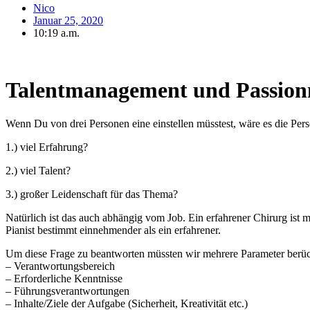
Nico
Januar 25, 2020
10:19 a.m.
Unternehmen funktionieren wie neuronale
Netzwerke
– als
Hashtag
Talentmanagement und Passio
Wenn Du von drei Personen eine einstellen müsstest, wäre es die Pers
1.) viel Erfahrung?
2.) viel Talent?
3.) großer Leidenschaft für das Thema?
Natürlich ist das auch abhängig vom Job. Ein erfahrener Chirurg ist mir
Pianist bestimmt einnehmender als ein erfahrener.
Um diese Frage zu beantworten müssten wir mehrere Parameter berüc
– Verantwortungsbereich
– Erforderliche Kenntnisse
– Führungsverantwortungen
– Inhalte/Ziele der Aufgabe (Sicherheit, Kreativität etc.)